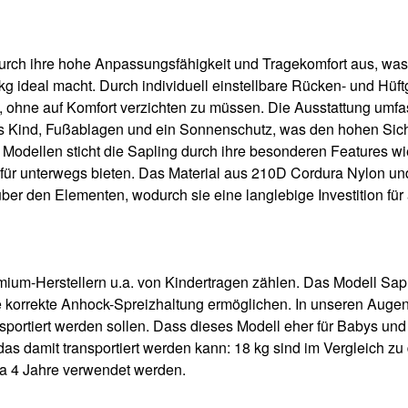
durch ihre hohe Anpassungsfähigkeit und Tragekomfort aus, wa
g ideal macht. Durch individuell einstellbare Rücken- und Hüft
ohne auf Komfort verzichten zu müssen. Die Ausstattung umfas
 das Kind, Fußablagen und ein Sonnenschutz, was den hohen Sic
n Modellen sticht die Sapling durch ihre besonderen Features
ät für unterwegs bieten. Das Material aus 210D Cordura Nylon u
r den Elementen, wodurch sie eine langlebige Investition für ak
m-Herstellern u.a. von Kindertragen zählen. Das Modell Saplin
e korrekte Anhock-Spreizhaltung ermöglichen. In unseren Augen
portiert werden sollen. Dass dieses Modell eher für Babys und j
as damit transportiert werden kann: 18 kg sind im Vergleich z
wa 4 Jahre verwendet werden.