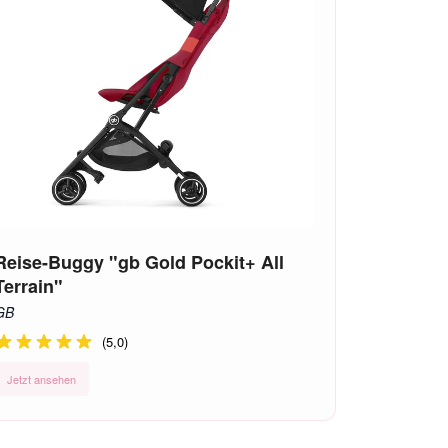
Reise-Buggy "gb Gold Pockit+ All
Terrain"
GB
(5,0)
Jetzt ansehen