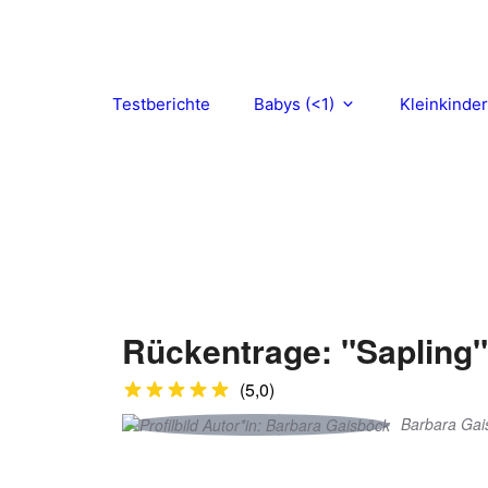
Zum
Inhalt
springen
Testberichte
Babys (<1)
Kleinkinder
Rückentrage: "Sapling"
(5,0)
Barbara Gai