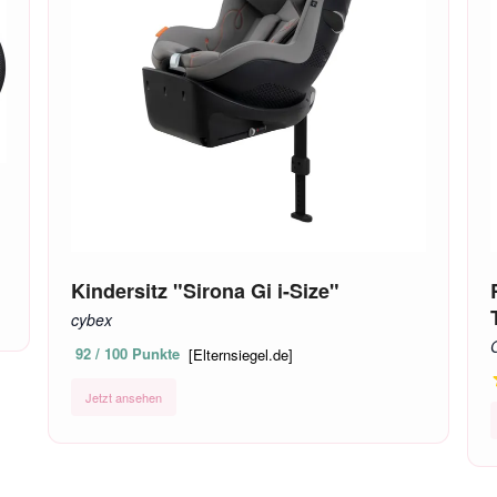
Kindersitz "Sirona Gi i-Size"
cybex
92 / 100 Punkte
[Elternsiegel.de]
Jetzt ansehen